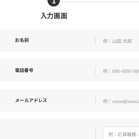
1
現
入力画面
在
表
お名前
示
さ
れ
電話番号
て
い
る
メールアドレス
画
面
で