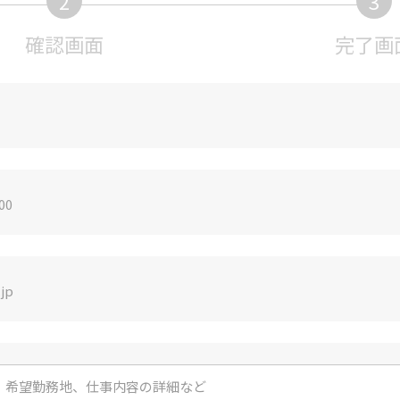
2
3
現
確認画面
完了画
在
表
示
さ
れ
て
い
る
画
面
で