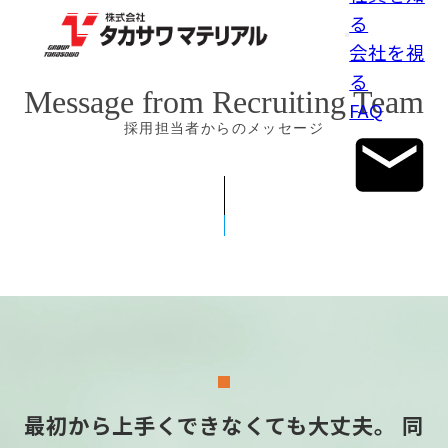
る
内
会社を視
容
る
Message from Recruiting Team
を
FAQ
ス
採用担当者からのメッセージ
キ
ッ
プ
最初から上手くできなくても大丈夫。
同