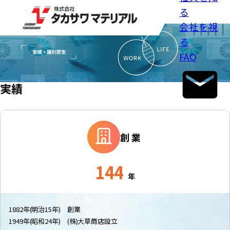
る
内
会社を視
容
る
を
FAQ
ス
キ
実績
ッ
プ
創業
144
年
1882年(明治15年) 創業
1949年(昭和24年) (株)大草商店設立