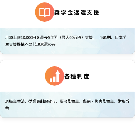
奨学金返還支援
月額上限10,000円を最長5年間（最大60万円）支援。 ※原則、日本学
生支援機構への代理返還のみ
各種制度
退職金共済、従業員制服貸与、慶弔見舞金、傷病・災害見舞金、財形貯
蓄